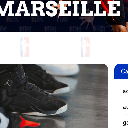
MARSEILLE
Ca
a
a
g