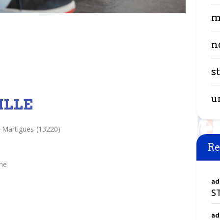
m
n
s
u
ILLE
-Martigues (13220)
Re
rne
ad
S
ad