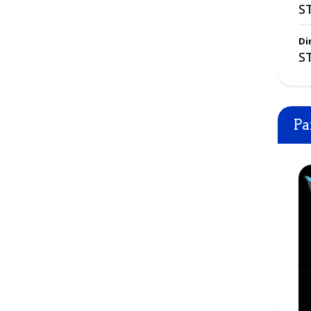
S
Di
S
470 €
Pa
350 €