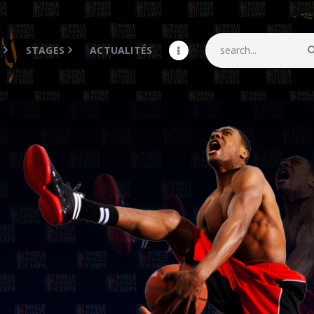
Accueil
WBC
S
STAGES
ACTUALITÉS
CAMPS
STAGES
Actualités
MY COACH
Galerie
Shop
Contacts