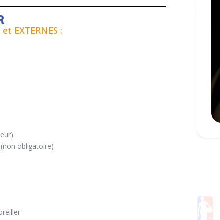
R
et EXTERNES :
eur).
(non obligatoire)
reiller