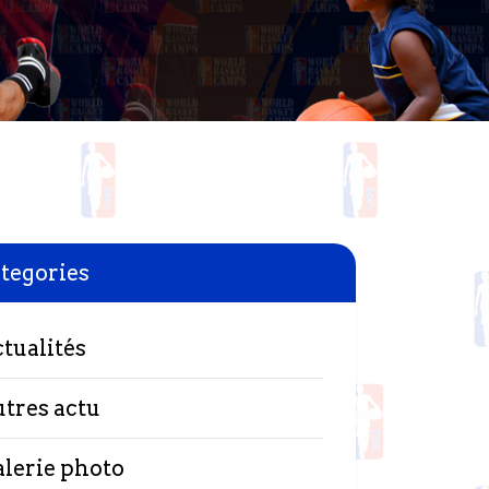
tegories
ctualités
utres actu
alerie photo