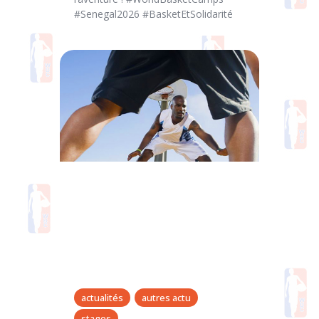
#Senegal2026 #BasketEtSolidarité
actualités
autres actu
stages