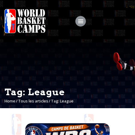
Accueil
WBC
CAMPS
STAGES
Tag: League
Actualités
Home
Tous les articles
Tag: League
MY COACH
Galerie
Shop