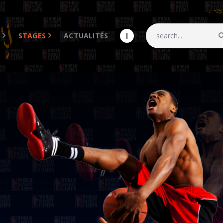
Accueil
WBC
S
STAGES
ACTUALITÉS
CAMPS
STAGES
Actualités
MY COACH
Galerie
Shop
Contacts