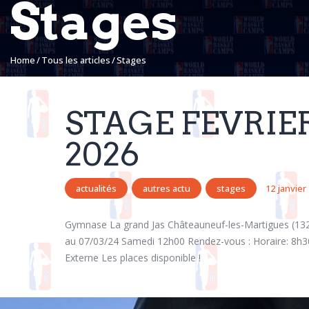
Stages
Home
Tous les articles
Stages
STAGE FEVRIE
2026
actualités
autres actu
stages
12 janvier
Gymnase La grand Jas Châteauneuf-les-Martigues (13
au 07/03/24 Samedi 12h00 Rendez-vous : Horaire: 8h30
Externe Les places disponible !