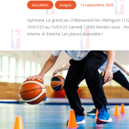
actualités
stages
12 septembre 2025
Gymnase La grand Jas Châteauneuf-les-Martigues (132
10/07/23 au 15/07/23 Samedi 12h00 Rendez-vous : Hor
Interne et Externe Les places disponible !