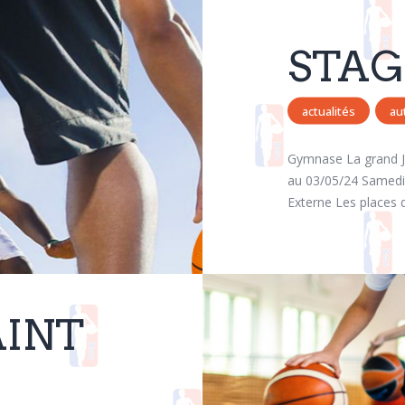
STAG
actualités
au
Gymnase La grand J
au 03/05/24 Samedi 
Externe Les places d
AINT