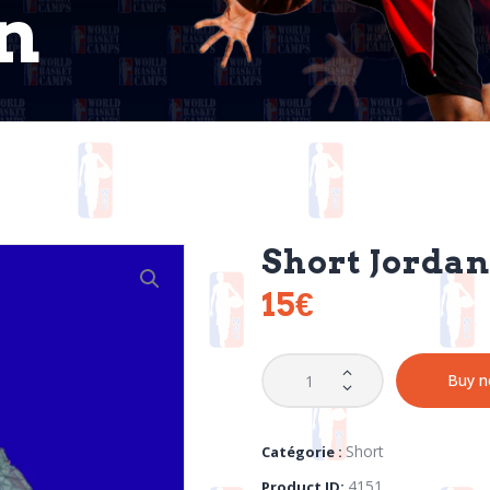
n
Short Jordan
15
€
Buy 
Short
Catégorie :
4151
Product ID: