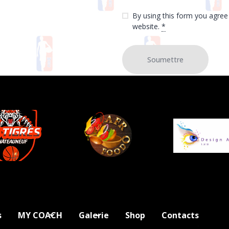
By using this form you agree 
website.
*
s
MY COACH
Galerie
Shop
Contacts