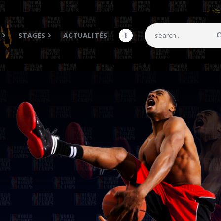
Accueil
WBC
S
STAGES
ACTUALITÉS
CAMPS
STAGES
Actualités
MY COACH
Galerie
Shop
Contacts