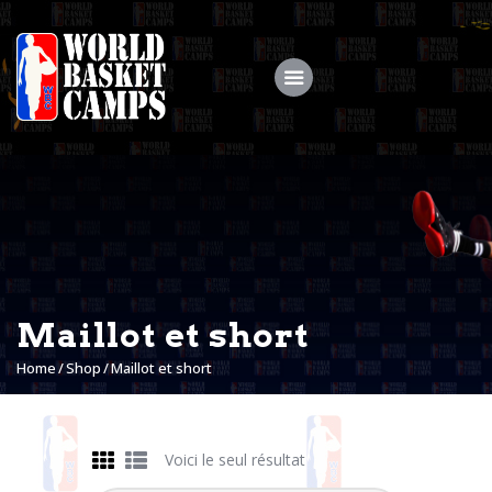
Accueil
WBC
CAMPS
STAGES
Maillot et short
Actualités
Home
Shop
Maillot et short
MY COACH
Galerie
Voici le seul résultat
Shop