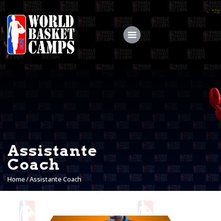
Accueil
WBC
CAMPS
STAGES
Assistante
Actualités
Coach
MY COACH
Home
Assistante Coach
Galerie
Shop